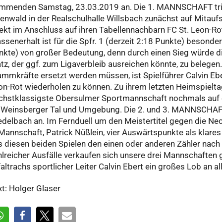
mmenden Samstag, 23.03.2019 an. Die 1. MANNSCHAFT trifft
enwald in der Realschulhalle Willsbach zunächst auf Mitauf
rekt im Anschluss auf ihren Tabellennachbarn FC St. Leon-Ro
assenerhalt ist für die Spfr. 1 (derzeit 2:18 Punkte) besond
nkte) von großer Bedeutung, denn durch einen Sieg würde d
atz, der ggf. zum Ligaverbleib ausreichen könnte, zu beleg
ammkräfte ersetzt werden müssen, ist Spielführer Calvin Eber
on-Rot wiederholen zu können. Zu ihrem letzten Heimspieltag 
chstklassigste Obersulmer Sportmannschaft nochmals auf 
 Weinsberger Tal und Umgebung. Die 2. und 3. MANNSCHAFT 
edelbach an. Im Fernduell um den Meistertitel gegen die Nec
Mannschaft, Patrick Nüßlein, vier Auswärtspunkte als klares 
s diesen beiden Spielen den einen oder anderen Zähler nach
hlreicher Ausfälle verkaufen sich unsere drei Mannschaften 
altrachs sportlicher Leiter Calvin Ebert ein großes Lob an a
xt: Holger Glaser