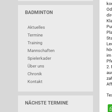
ko
Od
BADMINTON
di
Kl
Pu
Aktuelles
Pl
Termine
St
Training
Le
hö
Mannschaften
im
Spielerkader
Pf
Über uns
2. 
au
Chronik
za
Kontakt
Aff
Te
NÄCHSTE TERMINE