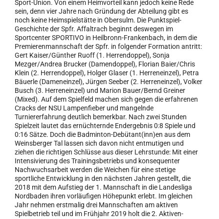
Sport-Union. Von einem Heimvorteil kann jedoch keine Rede
sein, denn vier Jahre nach Gründung der Abteilung gibt es
noch keine Heimspielstätte in Obersulm. Die Punktspiel-
Geschichte der Spfr. Affaltrach beginnt deswegen im
Sportcenter SPORTIVO in Heilbronn-Frankenbach, in dem die
Premierenmannschaft der Spfr. in folgender Formation antritt:
Gert Kaiser/Günther Ruoff (1. Herrendoppel), Sonja
Mezger/Andrea Brucker (Damendoppel), Florian Baier/Chris
Klein (2. Herrendoppel), Holger Glaser (1. Herreneinzel), Petra
Bäuerle (Dameneinzel), Jürgen Seeber (2. Herreneinzel), Volker
Busch (3. Herreneinzel) und Marion Bauer/Bernd Greiner
(Mixed). Auf dem Spielfeld machen sich gegen die erfahrenen
Cracks der NSU Lampenfieber und mangelnde
Turniererfahrung deutlich bemerkbar. Nach zwei Stunden
Spielzeit lautet das ernüchternde Endergebnis 0:8 Spiele und
0:16 Sätze. Doch die Badminton-Debütant(inn)en aus dem
Weinsberger Tal lassen sich davon nicht entmutigen und
ziehen die richtigen Schlüsse aus dieser Lehrstunde: Mit einer
Intensivierung des Trainingsbetriebs und konsequenter
Nachwuchsarbeit werden die Weichen für eine stetige
sportliche Entwicklung in den nächsten Jahren gestellt, die
2018 mit dem Aufstieg der 1. Mannschaft in die Landesliga
Nordbaden ihren vorläufigen Höhepunkt erlebt. Im gleichen
Jahr nehmen erstmalig drei Mannschaften am aktiven
Spielbetrieb teil und im Frühjahr 2019 holt die 2. Aktiven-