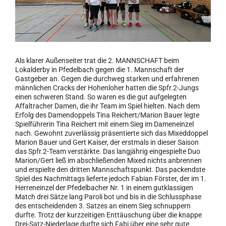
Als klarer Außenseiter trat die 2. MANNSCHAFT beim
Lokalderby in Pfedelbach gegen die 1. Mannschaft der
Gastgeber an. Gegen die durchweg starken und erfahrenen
männlichen Cracks der Hohenloher hatten die Spfr.2-Jungs
einen schweren Stand. So waren es die gut aufgelegten
Affaltracher Damen, die ihr Team im Spiel hielten. Nach dem
Erfolg des Damendoppels Tina Reichert/Marion Bauer legte
Spielführerin Tina Reichert mit einem Sieg im Dameneinzel
nach. Gewohnt zuverlässig präsentierte sich das Mixeddoppel
Marion Bauer und Gert Kaiser, der erstmals in dieser Saison
das Spfr.2-Team verstärkte. Das langjährig eingespielte Duo
Marion/Gert ließ im abschließenden Mixed nichts anbrennen
und erspielte den dritten Mannschaftspunkt. Das packendste
Spiel des Nachmittags lieferte jedoch Fabian Förster, der im 1.
Herreneinzel der Pfedelbacher Nr. 1 in einem gutklassigen
Match drei Sätze lang Paroli bot und bis in die Schlussphase
des entscheidenden 3. Satzes an einem Sieg schnuppern
durfte. Trotz der kurzzeitigen Enttäuschung über die knappe
Drei-Satz-Niederlage durfte sich Fabi über eine sehr gute